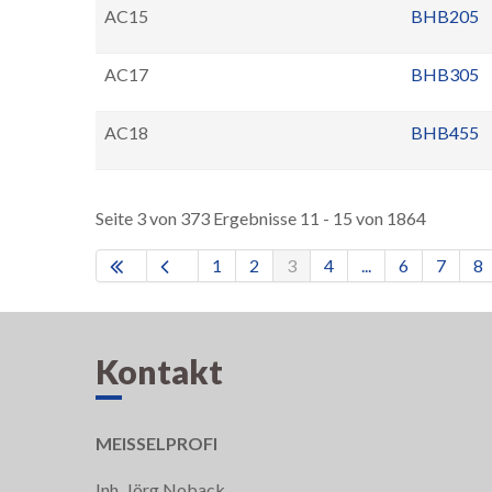
AC15
BHB205
AC17
BHB305
AC18
BHB455
Seite 3 von 373 Ergebnisse 11 - 15 von 1864
1
2
3
4
...
6
7
8
Kontakt
MEISSELPROFI
Inh. Jörg Noback