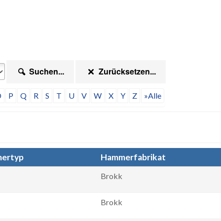
Suchen...
Zurücksetzen...
O
P
Q
R
S
T
U
V
W
X
Y
Z
»Alle
ertyp
Hammerfabrikat
Brokk
Brokk