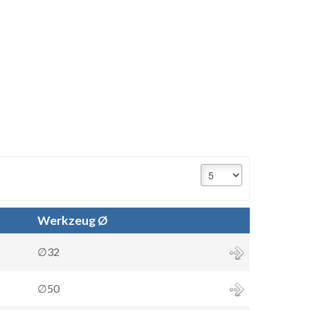
Werkzeug Ø
∅32
∅50