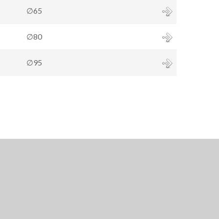
∅65
∅80
∅95