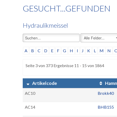
GESUCHT...GEFUNDEN
Hydraulikmeissel
A
B
C
D
E
F
G
H
I
J
K
L
M
N
Seite 3 von 373 Ergebnisse 11 - 15 von 1864
Artikelcode
Hamm
AC10
Brokk40
AC14
BHB155