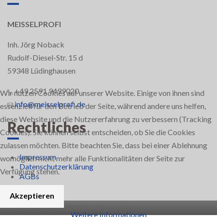
MEISSELPROFI
Inh. Jörg Noback
Rudolf-Diesel-Str. 15 d
59348 Lüdinghausen
+49 2591 9499020
Wir nutzen Cookies auf unserer Website. Einige von ihnen sind
info@meisselprofi.de
essenziell für den Betrieb der Seite, während andere uns helfen,
diese Website und die Nutzererfahrung zu verbessern (Tracking
Rechtliches
Cookies). Sie können selbst entscheiden, ob Sie die Cookies
zulassen möchten. Bitte beachten Sie, dass bei einer Ablehnung
Impressum
womöglich nicht mehr alle Funktionalitäten der Seite zur
Datenschutzerklärung
Verfügung stehen.
AGBs
Akzeptieren
© 2018 MEISSELPROFI - Jörg Noback
Weitere Informationen