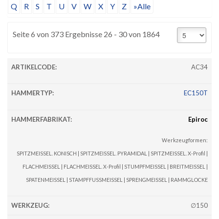
Q
R
S
T
U
V
W
X
Y
Z
»Alle
Seite 6 von 373 Ergebnisse 26 - 30 von 1864
AC34
EC150T
Epiroc
Werkzeugformen:
SPITZMEISSEL. KONISCH | SPITZMEISSEL. PYRAMIDAL | SPITZMEISSEL. X-Profil |
FLACHMEISSEL | FLACHMEISSEL. X-Profil | STUMPFMEISSEL | BREITMEISSEL |
SPATENMEISSEL | STAMPFFUSSMEISSEL | SPRENGMEISSEL | RAMMGLOCKE
∅150