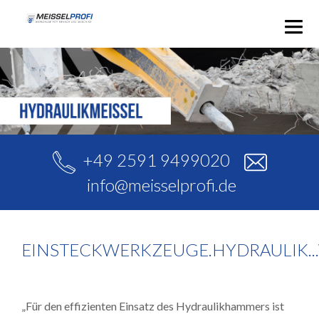
STARTSEITE
AKTUELLES
EINSTECKWERKZEUGE
+49 2591 9499020
Hydraulikmeissel
ERSATZTEILE & ZUBEHÖR
info@meisselprofi.de
Druckluftmeissel
Ersatzteile
PRODUKTSUCHE
Elektromeissel
Zubehör
EINSTECKWERKZEUGE.HYDRAULIK.
KONTAKT
„Für den effizienten Einsatz des Hydraulikhammers ist