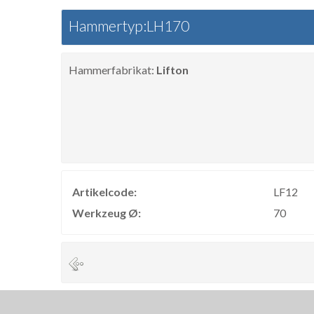
Hammertyp:LH170
Hammerfabrikat:
Lifton
Artikelcode:
LF12
Werkzeug Ø:
70