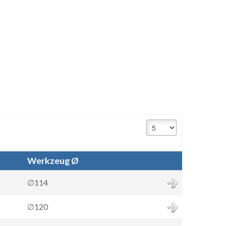
Werkzeug Ø
∅114
∅120