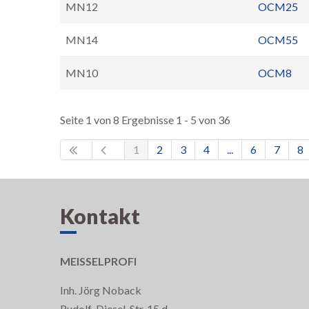
MN12
OCM25
MN14
OCM55
MN10
OCM8
Seite 1 von 8 Ergebnisse 1 - 5 von 36
1
2
3
4
...
6
7
8
Kontakt
MEISSELPROFI
Inh. Jörg Noback
Rudolf-Diesel-Str. 15 d