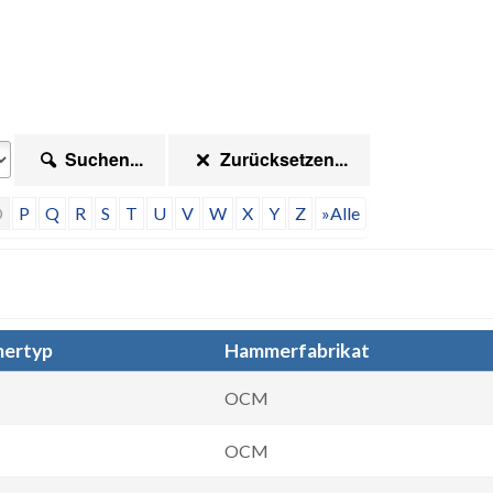
Suchen...
Zurücksetzen...
O
P
Q
R
S
T
U
V
W
X
Y
Z
»Alle
ertyp
Hammerfabrikat
OCM
OCM