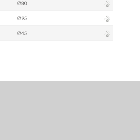
∅80
∅95
∅45