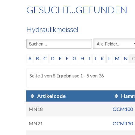
GESUCHT...GEFUNDEN
Hydraulikmeissel
A
B
C
D
E
F
G
H
I
J
K
L
M
N
Seite 1 von 8 Ergebnisse 1 - 5 von 36
Artikelcode
Hamm
MN18
OCM100
MN21
OCM130