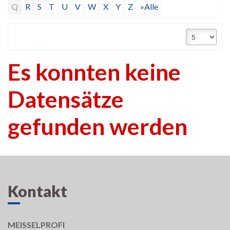
Q
R
S
T
U
V
W
X
Y
Z
»Alle
Es konnten keine
Datensätze
gefunden werden
Kontakt
MEISSELPROFI