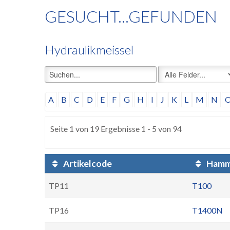
GESUCHT...GEFUNDEN
Hydraulikmeissel
A
B
C
D
E
F
G
H
I
J
K
L
M
N
Seite 1 von 19 Ergebnisse 1 - 5 von 94
Artikelcode
Hamm
TP11
T100
TP16
T1400N