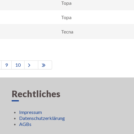
Topa
Topa
Tecna
9
10
Rechtliches
Impressum
Datenschutzerklärung
AGBs