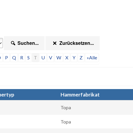
Suchen...
Zurücksetzen...
O
P
Q
R
S
T
U
V
W
X
Y
Z
»Alle
ertyp
Hammerfabrikat
Topa
Topa