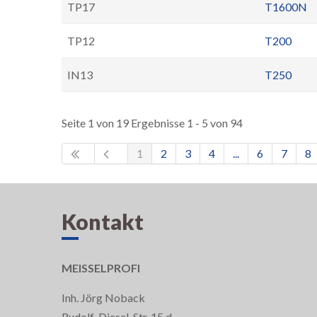
TP17
T1600N
TP12
T200
IN13
T250
Seite 1 von 19 Ergebnisse 1 - 5 von 94
1
2
3
4
...
6
7
8
Kontakt
MEISSELPROFI
Inh. Jörg Noback
Rudolf-Diesel-Str. 15 d