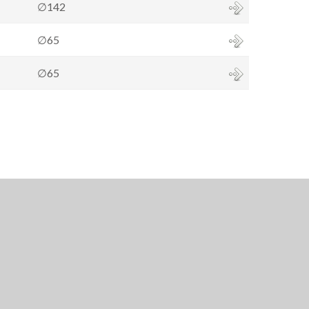
∅142
∅65
∅65