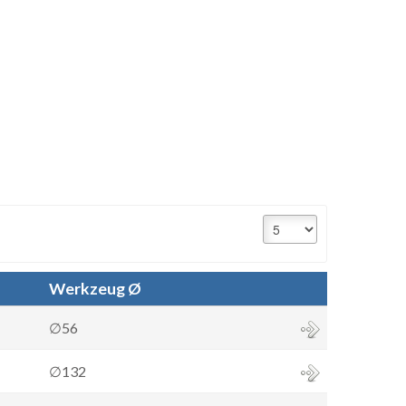
Werkzeug Ø
∅56
∅132