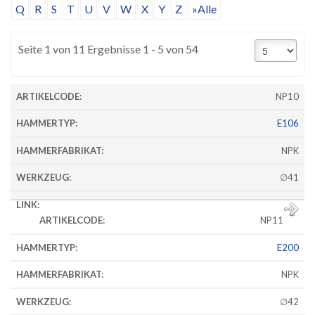
Q
R
S
T
U
V
W
X
Y
Z
»Alle
Seite 1 von 11 Ergebnisse 1 - 5 von 54
NP10
E106
NPK
∅41
NP11
E200
NPK
∅42