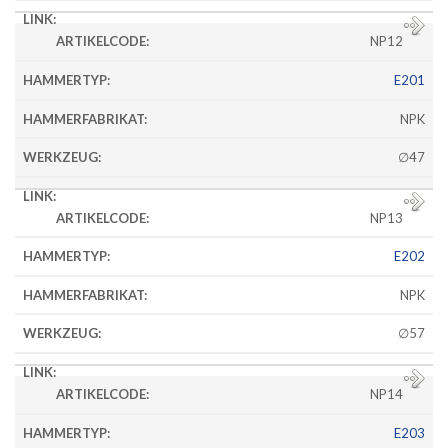
NP12
E201
NPK
∅47
NP13
E202
NPK
∅57
NP14
E203