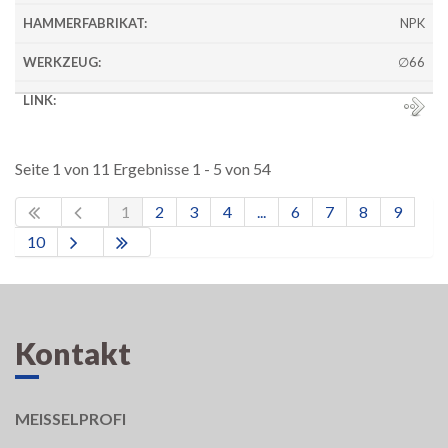
NPK
∅66
Seite 1 von 11 Ergebnisse 1 - 5 von 54
1
2
3
4
...
6
7
8
9
10
Kontakt
MEISSELPROFI